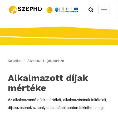
Toggle
navigati
Kezdőlap
Alkalmazott díjak mértéke
Alkalmazott díjak
mértéke
Az alkalmazandó díjak mértékét, alkalmazásának feltételeit,
díjképzésének szabályait az alábbi ponton tekintheti meg: