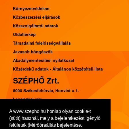
Környezetvédelem
Közbeszerzési eljárások
Közszolgáltatói adatok
Oldaltérkép
Társadalmi felelősségvállalás
Javasolt böngészők
Akadálymentesítési nyilatkozat
Közérdekű adatok - Általános közzétételi lista
SZÉPHŐ Zrt.
8000 Székesfehérvár, Honvéd u.1.
Levelezési cím:
8002 Székesfehérvár, Pf. 120.
A www.szepho.hu honlap olyan cookie-t
Tel.: (22) 541-300, Fax: (22) 314-252
(sütit) használ, mely a bejelentkezést igénylő
Adószám: 11103413-2-07
felületek (Mérőóraállás bejelentése,