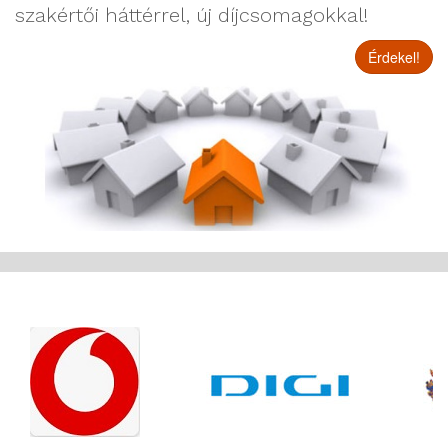
szakértői háttérrel, új díjcsomagokkal!
Érdekel!
Partnereink
listája