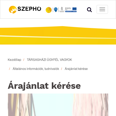
Toggle
navigati
Kezdőlap
TÁRSASHÁZI ÜGYFÉL VAGYOK
Általános információk, tudnivalók
Árajánlat kérése
Árajánlat kérése