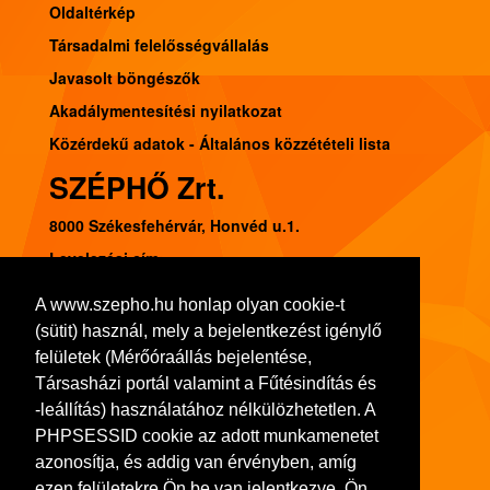
Oldaltérkép
Társadalmi felelősségvállalás
Javasolt böngészők
Akadálymentesítési nyilatkozat
Közérdekű adatok - Általános közzétételi lista
SZÉPHŐ Zrt.
8000 Székesfehérvár, Honvéd u.1.
Levelezési cím:
8002 Székesfehérvár, Pf. 120.
A www.szepho.hu honlap olyan cookie-t
Tel.: (22) 541-300, Fax: (22) 314-252
(sütit) használ, mely a bejelentkezést igénylő
Adószám: 11103413-2-07
felületek (Mérőóraállás bejelentése,
Társasházi portál valamint a Fűtésindítás és
Bankszámlaszám: 10918001-00000036-72480008
-leállítás) használatához nélkülözhetetlen. A
Cégjegyzék szám: 07-10-001064
PHPSESSID cookie az adott munkamenetet
azonosítja, és addig van érvényben, amíg
ezen felületekre Ön be van jelentkezve. Ön