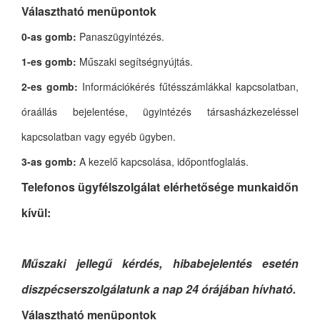
Választható menüpontok
0-as gomb:
Panaszügyintézés.
1-es gomb:
Műszaki segítségnyújtás.
2-es gomb:
Információkérés fűtésszámlákkal kapcsolatban,
óraállás bejelentése, ügyintézés társasházkezeléssel
kapcsolatban vagy egyéb ügyben.
3-as gomb:
A kezelő kapcsolása, időpontfoglalás.
Telefonos ügyfélszolgálat elérhetősége munkaidőn
kívül:
Műszaki jellegű kérdés, hibabejelentés esetén
diszpécserszolgálatunk a nap 24 órájában hívható.
Választható menüpontok