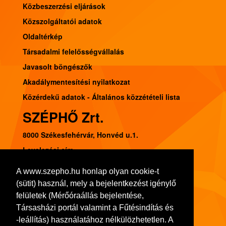
Közbeszerzési eljárások
Közszolgáltatói adatok
Oldaltérkép
Társadalmi felelősségvállalás
Javasolt böngészők
Akadálymentesítési nyilatkozat
Közérdekű adatok - Általános közzétételi lista
SZÉPHŐ Zrt.
8000 Székesfehérvár, Honvéd u.1.
Levelezési cím:
8002 Székesfehérvár, Pf. 120.
A www.szepho.hu honlap olyan cookie-t
Tel.: (22) 541-300, Fax: (22) 314-252
(sütit) használ, mely a bejelentkezést igénylő
Adószám: 11103413-2-07
felületek (Mérőóraállás bejelentése,
Társasházi portál valamint a Fűtésindítás és
Bankszámlaszám: 10918001-00000036-72480008
-leállítás) használatához nélkülözhetetlen. A
Cégjegyzék szám: 07-10-001064