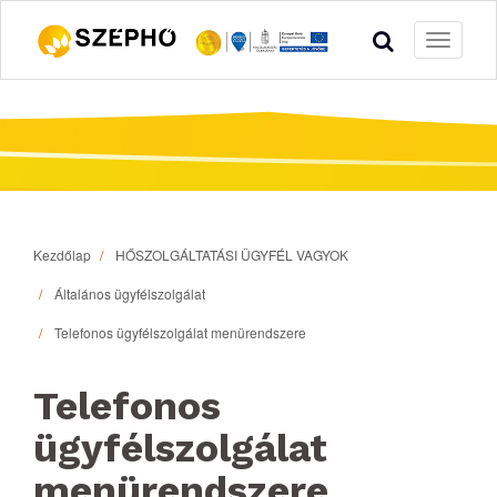
Toggle
navigati
Kezdőlap
HŐSZOLGÁLTATÁSI ÜGYFÉL VAGYOK
Általános ügyfélszolgálat
Telefonos ügyfélszolgálat menürendszere
Telefonos
ügyfélszolgálat
menürendszere