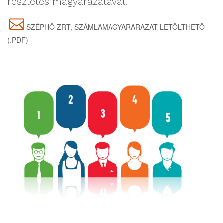
részletes magyarázatával.
SZÉPHŐ ZRT, SZÁMLAMAGYARARAZAT LETŐLTHETŐ-
(.PDF)