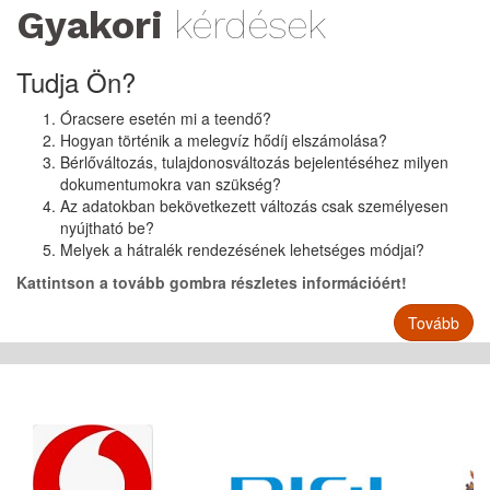
Gyakori
kérdések
Tudja Ön?
Óracsere esetén mi a teendő?
Hogyan történik a melegvíz hődíj elszámolása?
Bérlőváltozás, tulajdonosváltozás bejelentéséhez milyen
dokumentumokra van szükség?
Az adatokban bekövetkezett változás csak személyesen
nyújtható be?
Melyek a hátralék rendezésének lehetséges módjai?
Kattintson a tovább gombra részletes információért!
Tovább
Partnereink
listája