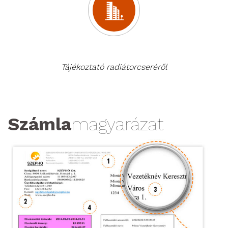
Tájékoztató radiátorcseréről
Számla
magyarázat