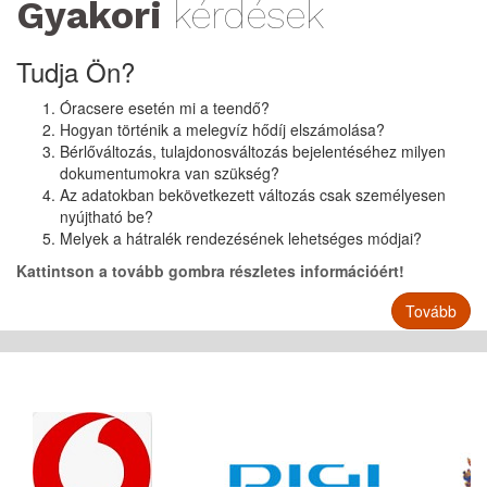
Gyakori
kérdések
Tudja Ön?
Óracsere esetén mi a teendő?
Hogyan történik a melegvíz hődíj elszámolása?
Bérlőváltozás, tulajdonosváltozás bejelentéséhez milyen
dokumentumokra van szükség?
Az adatokban bekövetkezett változás csak személyesen
nyújtható be?
Melyek a hátralék rendezésének lehetséges módjai?
Kattintson a tovább gombra részletes információért!
Tovább
Partnereink
listája