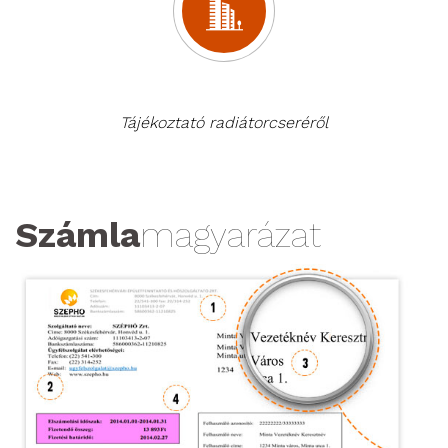
Tájékoztató radiátorcseréről
Számla
magyarázat