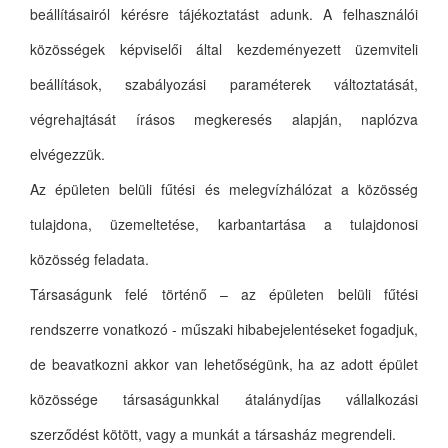
beállításairól kérésre tájékoztatást adunk. A felhasználói
közösségek képviselői által kezdeményezett üzemviteli
beállítások, szabályozási paraméterek változtatását,
végrehajtását írásos megkeresés alapján, naplózva
elvégezzük.
Az épületen belüli fűtési és melegvízhálózat a közösség
tulajdona, üzemeltetése, karbantartása a tulajdonosi
közösség feladata.
Társaságunk felé történő – az épületen belüli fűtési
rendszerre vonatkozó - műszaki hibabejelentéseket fogadjuk,
de beavatkozni akkor van lehetőségünk, ha az adott épület
közössége társaságunkkal átalánydíjas vállalkozási
szerződést kötött, vagy a munkát a társasház megrendeli.