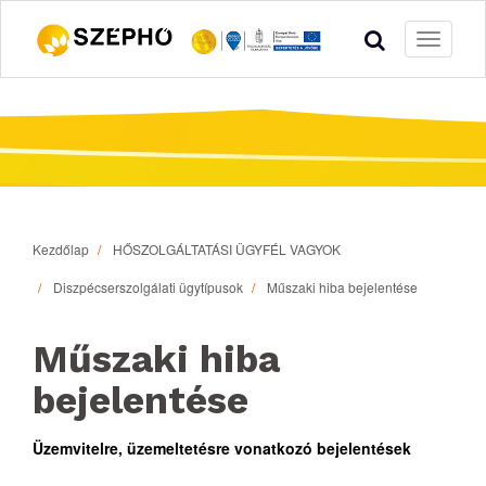
Toggle
navigati
Kezdőlap
HŐSZOLGÁLTATÁSI ÜGYFÉL VAGYOK
Diszpécserszolgálati ügytípusok
Műszaki hiba bejelentése
Műszaki hiba
bejelentése
Üzemvitelre, üzemeltetésre vonatkozó bejelentések