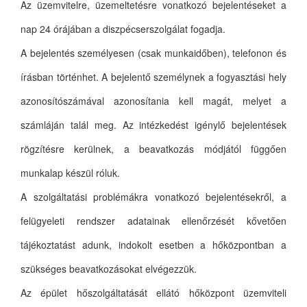
Az üzemvitelre, üzemeltetésre vonatkozó bejelentéseket a
nap 24 órájában a diszpécserszolgálat fogadja.
A bejelentés személyesen (csak munkaidőben), telefonon és
írásban történhet. A bejelentő személynek a fogyasztási hely
azonosítószámával azonosítania kell magát, melyet a
számláján talál meg. Az intézkedést igénylő bejelentések
rögzítésre kerülnek, a beavatkozás módjától függően
munkalap készül róluk.
A szolgáltatási problémákra vonatkozó bejelentésekről, a
felügyeleti rendszer adatainak ellenőrzését kővetően
tájékoztatást adunk, indokolt esetben a hőközpontban a
szükséges beavatkozásokat elvégezzük.
Az épület hőszolgáltatását ellátó hőközpont üzemviteli