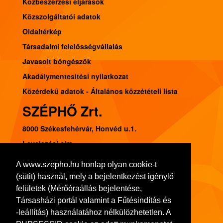
Közbeszerzési eljárások
Közszolgáltatói adatok
Oldaltérkép
Társadalmi felelősségvállalás
Javasolt böngészők
Akadálymentesítési nyilatkozat
Közérdekű adatok - Általános közzétételi lista
SZÉPHŐ Zrt.
8000 Székesfehérvár, Honvéd u.1.
Levelezési cím:
8002 Székesfehérvár, Pf. 120.
A www.szepho.hu honlap olyan cookie-t
Tel.: (22) 541-300, Fax: (22) 314-252
(sütit) használ, mely a bejelentkezést igénylő
Adószám: 11103413-2-07
felületek (Mérőóraállás bejelentése,
Társasházi portál valamint a Fűtésindítás és
Bankszámlaszám: 10918001-00000036-72480008
-leállítás) használatához nélkülözhetetlen. A
Cégjegyzék szám: 07-10-001064