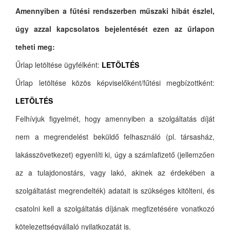
Amennyiben a fűtési rendszerben műszaki hibát észlel,
úgy azzal kapcsolatos bejelentését ezen az űrlapon
teheti meg:
Űrlap letöltése ügyfélként:
LETÖLTÉS
Űrlap letöltése közös képviselőként/fűtési megbízottként:
LETÖLTÉS
Felhívjuk figyelmét, hogy amennyiben a szolgáltatás díját
nem a megrendelést beküldő felhasználó (pl. társasház,
lakásszövetkezet) egyenlíti ki, úgy a számlafizető (jellemzően
az a tulajdonostárs, vagy lakó, akinek az érdekében a
szolgáltatást megrendelték) adatait is szükséges kitölteni, és
csatolni kell a szolgáltatás díjának megfizetésére vonatkozó
kötelezettségvállaló nyilatkozatát is.