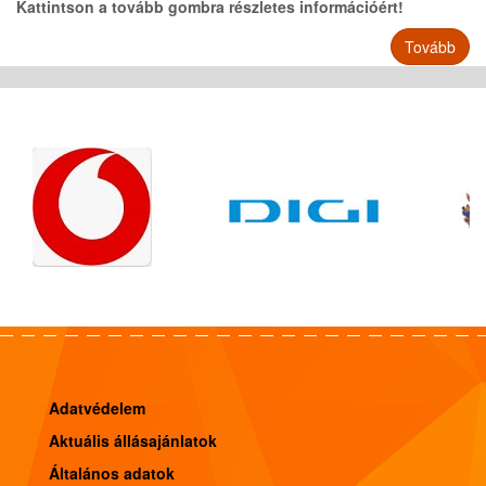
Kattintson a tovább gombra részletes információért!
Tovább
Partnereink
listája
Adatvédelem
Aktuális állásajánlatok
Általános adatok