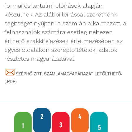
formai és tartalmi előírások alapján
készülnek. Az alábbi leírással szeretnénk
segítséget nyújtani a számlán alkalmazott, a
felhasználók számára esetleg nehezen
érthető szakkifejezések értelmezésében az
egyes oldalakon szereplő tételek, adatok
részletes magyarázatával.
SZÉPHŐ ZRT, SZÁMLAMAGYARARAZAT LETŐLTHETŐ-
(.PDF)