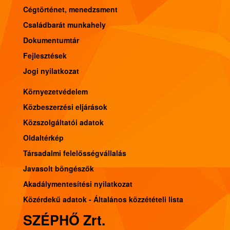
Cégtörténet, menedzsment
Családbarát munkahely
Dokumentumtár
Fejlesztések
Jogi nyilatkozat
Környezetvédelem
Közbeszerzési eljárások
Közszolgáltatói adatok
Oldaltérkép
Társadalmi felelősségvállalás
Javasolt böngészők
Akadálymentesítési nyilatkozat
Közérdekű adatok - Általános közzétételi lista
SZÉPHŐ Zrt.