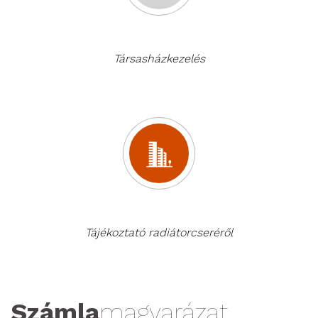
Társasházkezelés
Tájékoztató radiátorcseréről
Számla
magyarázat