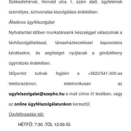
Székesfehérvár, Honvéd utca 1. szám alatt, ügyfeleinek
személyes, színvonalas kiszolgálása érdekében.
Általános ügyfélszolgálat
Nyitvatartási időben munkatársaink készséggel válaszolnak a
távhőszolgáltatással, társasházkezeléssel kapcsolatos
kérdésekre, és segítséget nyújtanak a gördülékeny
ügyintézés érdekében.
Időpontot tudnak foglalni a +3622/541-300-as
telefonszámon, elektronikusan az
ugyfelszolgalat@szepho.hu
e-mail címre írt levélben, vagy
az
online ügyfélszolgálatunkon
keresztül.
Ügyfélfogadási idő:
HÉTFŐ: 7:30 -TÓL 12:00-IG