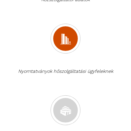
Nyomtatványok hőszolgáltatási ügyfeleknek