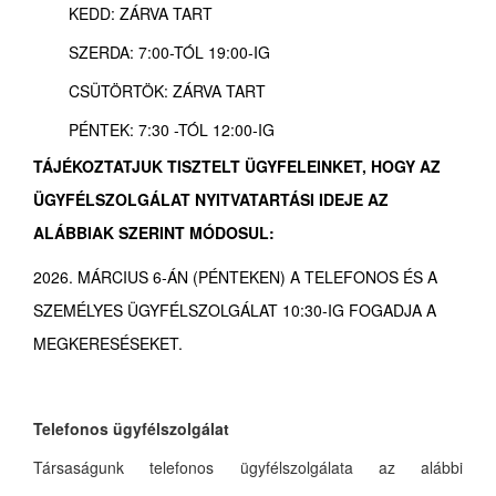
KEDD: ZÁRVA TART
SZERDA: 7:00-TÓL 19:00-IG
CSÜTÖRTÖK: ZÁRVA TART
PÉNTEK: 7:30 -TÓL 12:00-IG
TÁJÉKOZTATJUK TISZTELT ÜGYFELEINKET, HOGY AZ
ÜGYFÉLSZOLGÁLAT NYITVATARTÁSI IDEJE AZ
ALÁBBIAK SZERINT MÓDOSUL:
2026. MÁRCIUS 6-ÁN (PÉNTEKEN) A TELEFONOS ÉS A
SZEMÉLYES ÜGYFÉLSZOLGÁLAT 10:30-IG FOGADJA A
MEGKERESÉSEKET.
Telefonos ügyfélszolgálat
Társaságunk telefonos ügyfélszolgálata az alábbi