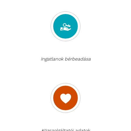
Ingatlanok bérbeadása
Közszolgáltatói adatok