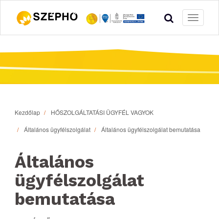
Toggle
navigati
Kezdőlap
HŐSZOLGÁLTATÁSI ÜGYFÉL VAGYOK
Általános ügyfélszolgálat
Általános ügyfélszolgálat bemutatása
Általános
ügyfélszolgálat
bemutatása