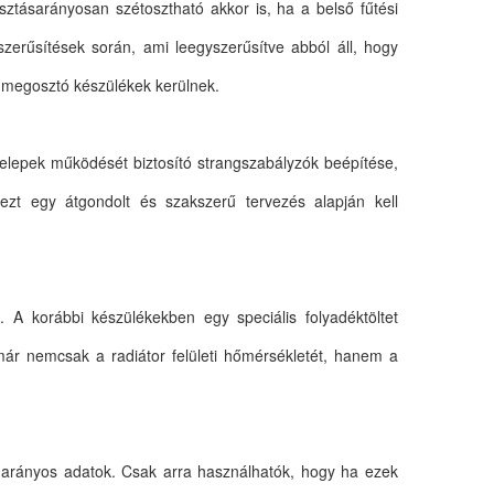
tásarányosan szétosztható akkor is, ha a belső fűtési
erűsítések során, ami leegyszerűsítve abból áll, hogy
égmegosztó készülékek kerülnek.
elepek működését biztosító strangszabályzók beépítése,
ndezt egy átgondolt és szakszerű tervezés alapján kell
. A korábbi készülékekben egy speciális folyadéktöltet
 már nemcsak a radiátor felületi hőmérsékletét, hanem a
arányos adatok. Csak arra használhatók, hogy ha ezek