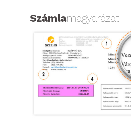
Számla
magyarázat