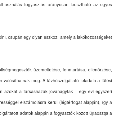
elhasználás fogyasztás arányosan leosztható az egyes
lni, csupán egy olyan eszköz, amely a lakóközösségeket
költségmegosztók üzemeltetése, fenntartása, ellenőrzése,
 valósíthatnak meg. A távhőszolgáltató feladata a fűtési
án azokat a társasházak jóváhagyták – egy évi egyszeri
sséggel elszámolásra kerül (légtérfogat alapján), így a
gáltatott adatok alapján a fogyasztók között újraosztja a