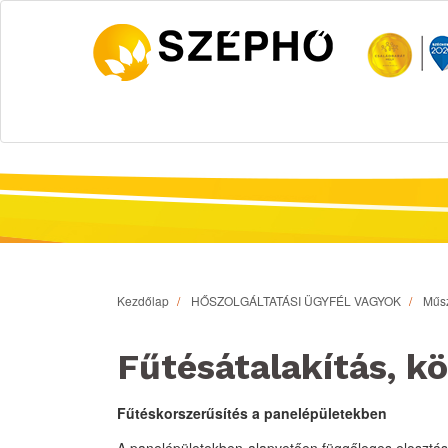
Kezdőlap
HŐSZOLGÁLTATÁSI ÜGYFÉL VAGYOK
Műsz
Fűtésátalakítás, k
Fűtéskorszerűsítés a panelépületekben