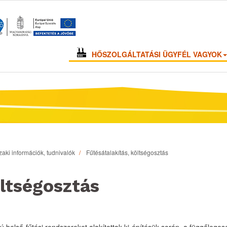
HŐSZOLGÁLTATÁSI ÜGYFÉL VAGYOK
aki információk, tudnivalók
Fűtésátalakítás, költségosztás
öltségosztás