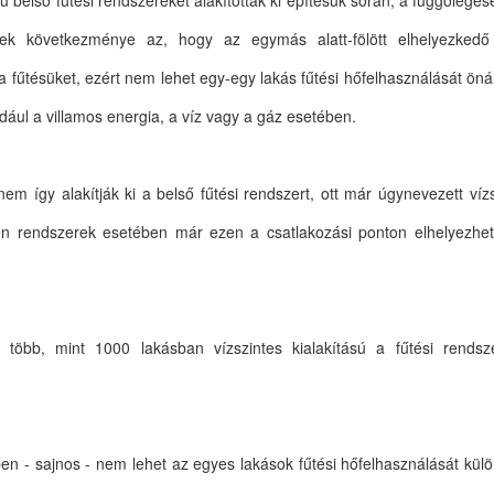
belső fűtési rendszereket alakítottak ki építésük során, a függőlegese
ek következménye az, hogy az egymás alatt-fölött elhelyezkedő
k a fűtésüket, ezért nem lehet egy-egy lakás fűtési hőfelhasználását ö
ldául a villamos energia, a víz vagy a gáz esetében.
m így alakítják ki a belső fűtési rendszert, ott már úgynevezett víz
ilyen rendszerek esetében már ezen a csatlakozási ponton elhelyezhet
 több, mint 1000 lakásban vízszintes kialakítású a fűtési rends
ében - sajnos - nem lehet az egyes lakások fűtési hőfelhasználását k