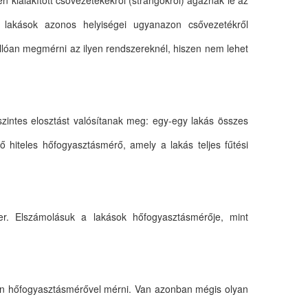
n kialakított csővezetékekről (strangokról) ágaznak le az
 lakások azonos helyiségei ugyanazon csővezetékről
nállóan megmérni az ilyen rendszereknél, hiszen nem lehet
szintes elosztást valósítanak meg: egy-egy lakás összes
ő hiteles hőfogyasztásmérő, amely a lakás teljes fűtési
zer. Elszámolásuk a lakások hőfogyasztásmérője, mint
ülön hőfogyasztásmérővel mérni. Van azonban mégis olyan