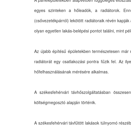
A panelépületekben alapvetően függőleges elosztású 
egyes szinteken a hőleadók, a radiátorok. Enn
(csővezetékpárról) lekötött radiátoraik révén kapjá
olyan egyetlen lakás-belépési pontot találni, mint pé
Az újabb építésű épületekben természetesen már ne
radiátorát egy csatlakozási pontra fűzik fel. Az 
hőfelhasználásának mérésére alkalmas.
A székesfehérvári távhőszolgáltatásban összesen
költségmegosztó alapján történik.
A székesfehérvári távfűtött lakások túlnyomó rész