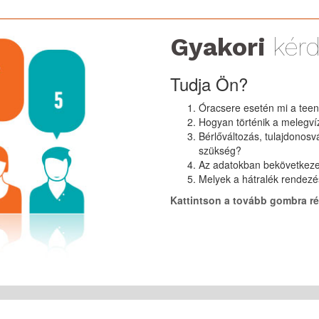
Gyakori
kér
Tudja Ön?
Óracsere esetén mi a tee
Hogyan történik a melegví
Bérlőváltozás, tulajdonos
szükség?
Az adatokban bekövetkezet
Melyek a hátralék rendez
Kattintson a tovább gombra ré