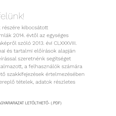
elünk!
 részére kibocsátott
mlák 2014. évtől az egységes
képről szóló 2013. évi CLXXXVIII.
ai és tartalmi előírások alapján
eírással szeretnénk segítséget
kalmazott, a felhasználók számára
tő szakkifejezések értelmezésében
replő tételek, adatok részletes
GYARARAZAT LETŐLTHETŐ- (.PDF)