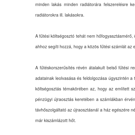
minden lakás minden radiátorára felszerelésre k
radiátorokra ill. lakásokra.
A fűtési költségosztó tehát nem hőfogyasztásmérő
ahhoz segíti hozzá, hogy a közös fűtési számlát az 
A fűtéskorszerűsítés révén átalakult belső fűtési 
adatainak leolvasása és feldolgozása úgyszintén a 
költségosztás témakörében az, hogy az említett sz
pénzügyi újraosztás keretében a számlákban érvény
távhőszolgáltató az újraosztásnál a ház egészére né
már kiszámlázott hőt.