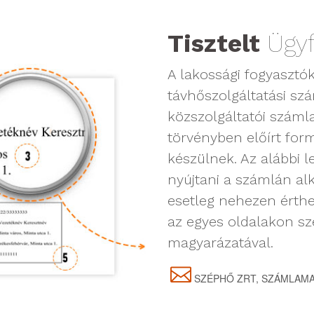
Tisztelt
Ügyf
A lakossági fogyasztók
távhőszolgáltatási szá
közszolgáltatói számla
törvényben előírt form
készülnek. Az alábbi l
nyújtani a számlán al
esetleg nehezen érthe
az egyes oldalakon sze
magyarázatával.
SZÉPHŐ ZRT, SZÁMLAMA