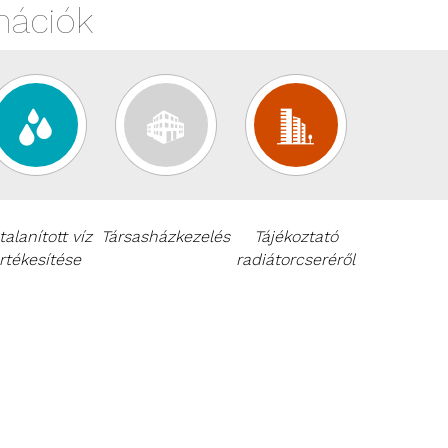
mációk
talanított víz
Társasházkezelés
Tájékoztató
rtékesítése
radiátorcseréről