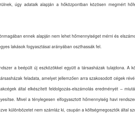
erülnek, úgy adataik alapján a hőközpontban közösen megmért hőf
, önmagában ennek alapján nem lehet hőmennyiséget mérni és elszámo
egyes lakások fogyasztásai arányában oszthassák fel.
rendszer a beépült új eszközökkel együtt a társasházak tulajdona. A 
társasházak feladata, amelyet jellemzően arra szakosodott cégek révén
akcégek által elkészített feldolgozás-elszámolás eredményét – miut
esítse. Mivel a ténylegesen elfogyasztott hőmennyiség havi rendszere
zve különbözetet nem számláz ki, csupán a költségmegosztók által szol