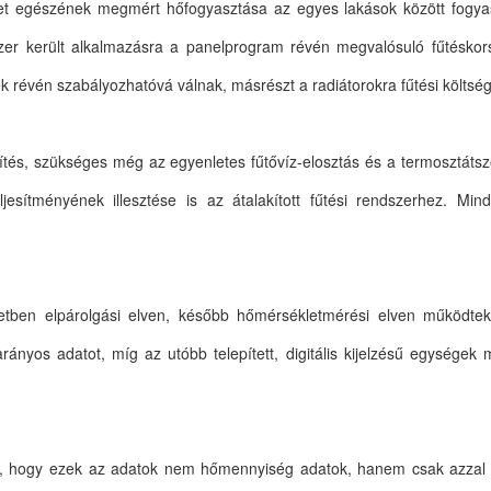
et egészének megmért hőfogyasztása az egyes lakások között fogyasz
r került alkalmazásra a panelprogram révén megvalósuló fűtéskorsz
ek révén szabályozhatóvá válnak, másrészt a radiátorokra fűtési költs
tés, szükséges még az egyenletes fűtővíz-elosztás és a termosztátsz
ljesítményének illesztése is az átalakított fűtési rendszerhez. Mi
zdetben elpárolgási elven, később hőmérsékletmérési elven működtek
rányos adatot, míg az utóbb telepített, digitális kijelzésű egységek
az, hogy ezek az adatok nem hőmennyiség adatok, hanem csak azzal 