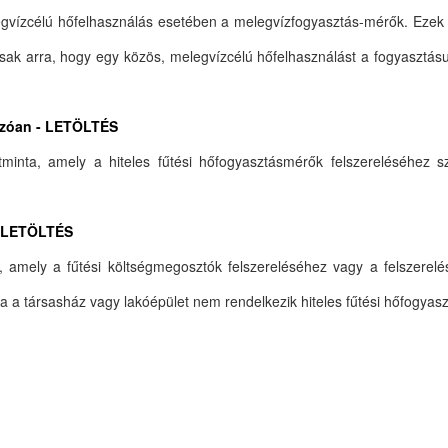
gvízcélú hőfelhasználás esetében a melegvízfogyasztás-mérők. Ezek 
ak arra, hogy egy közös, melegvízcélú hőfelhasználást a fogyasztásu
kozóan - LETÖLTÉS
zatminta, amely a hiteles fűtési hőfogyasztásmérők felszereléséhez
 - LETÖLTÉS
nta, amely a fűtési költségmegosztók felszereléséhez vagy a felszere
a társasház vagy lakóépület nem rendelkezik hiteles fűtési hőfogyas