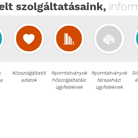
lt szolgáltatásaink,
infor
k
Közszolgáltatói
Nyomtatványok
Nyomtatványok
Só
a
adatok
hőszolgáltatási
társasházi
é
ügyfeleknek
ügyfeleknek