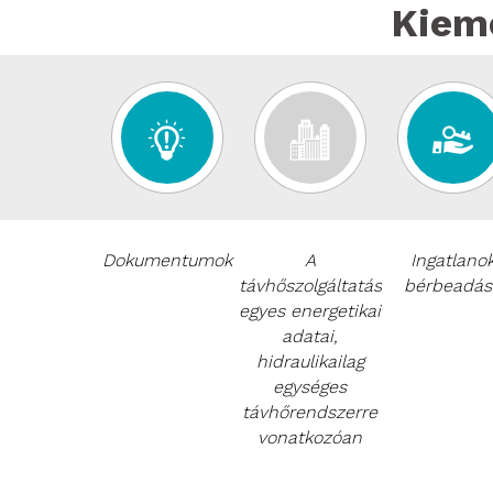
Kieme
Dokumentumok
A
Ingatlano
távhőszolgáltatás
bérbeadás
egyes energetikai
adatai,
hidraulikailag
egységes
távhőrendszerre
vonatkozóan