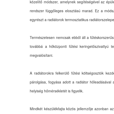
közelítő módszer, amelynek segítéségével az épül
rendszer függőleges elosztású marad. Ez a módsze
egyrészt a radiátorok termosztatikus radiátorszelep
Természetesen nemcsak ebből áll a fűtéskorszerűsí
továbbá a hőközponti fűtési keringetőszivattyú te
megvalósítani.
A radiátorokra felkerülő fűtési költségosztók ke
párolgása, fogyása adott a radiátor hőleadásával a
helyiség hőmérsékletét is figyelik.
Mindkét készülékfajta közös jellemzője azonban 