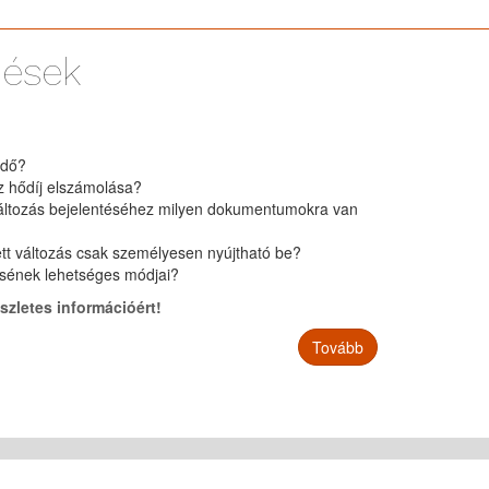
dések
ndő?
z hődíj elszámolása?
változás bejelentéséhez milyen dokumentumokra van
t változás csak személyesen nyújtható be?
ésének lehetséges módjai?
szletes információért!
Tovább