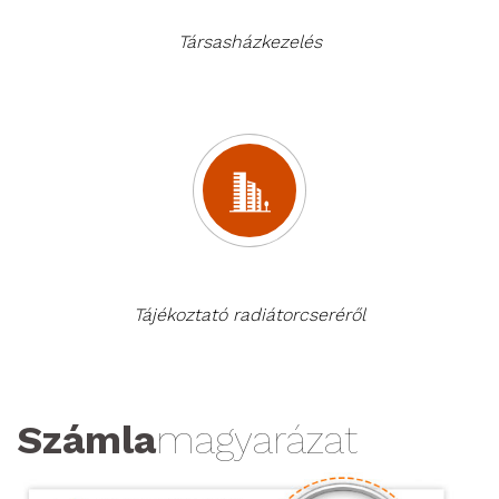
Társasházkezelés
Tájékoztató radiátorcseréről
Számla
magyarázat