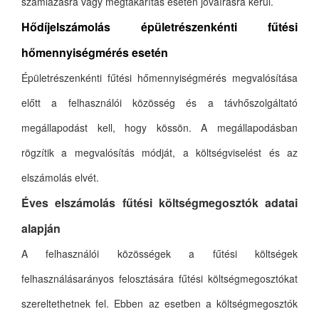
számlázásra vagy megtakarítás esetén jóváírásra kerül.
Hődíjelszámolás épületrészenkénti fűtési
hőmennyiségmérés esetén
Épületrészenkénti fűtési hőmennyiségmérés megvalósítása
előtt a felhasználói közösség és a távhőszolgáltató
megállapodást kell, hogy kössön. A megállapodásban
rögzítik a megvalósítás módját, a költségviselést és az
elszámolás elvét.
Éves elszámolás fűtési költségmegosztók adatai
alapján
A felhasználói közösségek a fűtési költségek
felhasználásarányos felosztására fűtési költségmegosztókat
szereltethetnek fel. Ebben az esetben a költségmegosztók