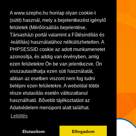
Levelezési cím:
8002 Székesfehérvár, Pf. 120.
A www.szepho.hu honlap olyan cookie-t
Tel.: (22) 541-300, Fax: (22) 314-252
(sütit) használ, mely a bejelentkezést igénylő
Adószám: 11103413-2-07
felületek (Mérőóraállás bejelentése,
Társasházi portál valamint a Fűtésindítás és
Bankszámlaszám: 10918001-00000036-72480008
-leállítás) használatához nélkülözhetetlen. A
Cégjegyzék szám: 07-10-001064
PHPSESSID cookie az adott munkamenetet
azonosítja, és addig van érvényben, amíg
ezen felületekre Ön be van jelentkezve. Ön
visszautasíthatja ezen süti használatát,
abban az esetben viszont nem fog tudni
belépni ezen felületekre. A weboldal többi
része elutasítás esetén változatlanul
használható. Bővebb tájékoztatást az
Adatvédelem menüpont alatt találhat.
Letöltés
Elutasítom
Elfogadom