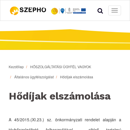
Toggle
navigati
Kezdőlap
HŐSZOLGÁLTATÁSI ÜGYFÉL VAGYOK
Általános ügyfélszolgálat
Hődíjak elszámolása
Hődíjak elszámolása
A 45/2015.(XI.23.) sz. önkormányzati rendelet alapján a
távhőszolgáltató felhasználóival - eltérő tartalmú