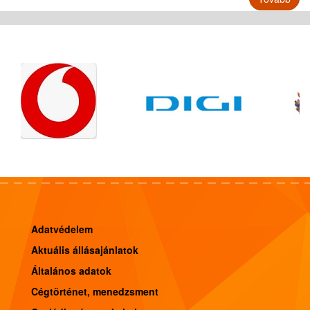
Partnereink
listája
Adatvédelem
Aktuális állásajánlatok
Általános adatok
Cégtörténet, menedzsment