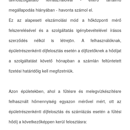
megállapodás hiányában - havonta számol el.
Ez az alapeseti elszámolási mód a hőközponti mérő
felszerelésével és a szolgáltatás igénybevételével írásos
szerződés nélkül is létrejön. A felhasználóknak,
épületrészenkénti díjfelosztás esetén a díjfizetőknek a hődíjat
a szolgáltatást követő hónapban a számlán feltüntetett
fizetési határidőig kell megfizetniük.
Azon épületekben, ahol a fűtésre és melegvízkészítésre
felhasznált hőmennyiség egyazon mérővel mért, ott az
épületrészenkénti díjfelosztás és számlázás esetén a fűtési
hődíj a következőképpen kerül felosztásra: