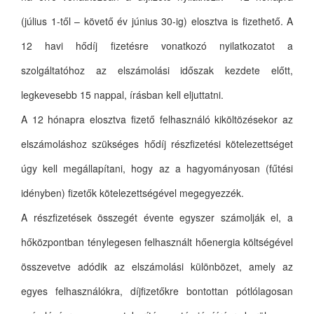
(július 1-től – követő év június 30-ig) elosztva is fizethető. A
12 havi hődíj fizetésre vonatkozó nyilatkozatot a
szolgáltatóhoz az elszámolási időszak kezdete előtt,
legkevesebb 15 nappal, írásban kell eljuttatni.
A 12 hónapra elosztva fizető felhasználó kiköltözésekor az
elszámoláshoz szükséges hődíj részfizetési kötelezettséget
úgy kell megállapítani, hogy az a hagyományosan (fűtési
idényben) fizetők kötelezettségével megegyezzék.
A részfizetések összegét évente egyszer számolják el, a
hőközpontban ténylegesen felhasznált hőenergia költségével
összevetve adódik az elszámolási különbözet, amely az
egyes felhasználókra, díjfizetőkre bontottan pótlólagosan