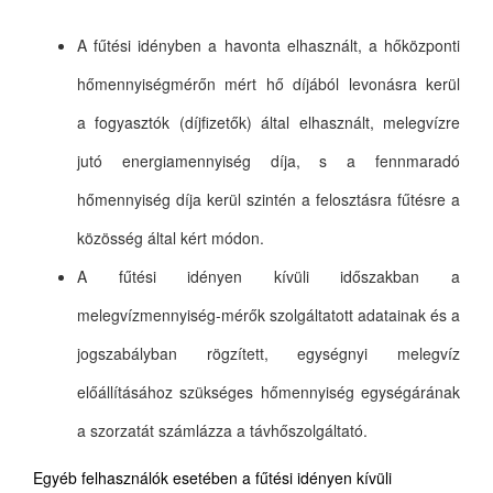
A fűtési idényben a havonta elhasznált, a hőközponti
hőmennyiségmérőn mért hő díjából levonásra kerül
a fogyasztók (díjfizetők) által elhasznált, melegvízre
jutó energiamennyiség díja, s a fennmaradó
hőmennyiség díja kerül szintén a felosztásra fűtésre a
közösség által kért módon.
A fűtési idényen kívüli időszakban a
melegvízmennyiség-mérők szolgáltatott adatainak és a
jogszabályban rögzített, egységnyi melegvíz
előállításához szükséges hőmennyiség egységárának
a szorzatát számlázza a távhőszolgáltató.
Egyéb felhasználók esetében a fűtési idényen kívüli