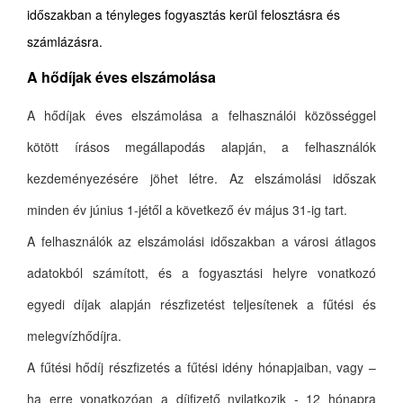
időszakban a tényleges fogyasztás kerül felosztásra és
számlázásra.
A hődíjak éves elszámolása
A hődíjak éves elszámolása a felhasználói közösséggel
kötött írásos megállapodás alapján, a felhasználók
kezdeményezésére jöhet létre. Az elszámolási időszak
minden év június 1-jétől a következő év május 31-ig tart.
A felhasználók az elszámolási időszakban a városi átlagos
adatokból számított, és a fogyasztási helyre vonatkozó
egyedi díjak alapján részfizetést teljesítenek a fűtési és
melegvízhődíjra.
A fűtési hődíj részfizetés a fűtési idény hónapjaiban, vagy –
ha erre vonatkozóan a díjfizető nyilatkozik - 12 hónapra