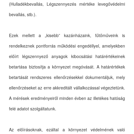
(Hulladékbevallás, Légszennyezés mértéke levegővédelmi
bevallás, stb.).
Ezek mellett a „kisebb” kazánházaink, fűtőműveink is
rendelkeznek pontforrás működési engedéllyel, amelyekben
előírt légszennyező anyagok kibocsátási határértékeinek
betartása biztosítja a környezet megóvását. A határértékek
betartását rendszeres ellenőrzésekkel dokumentáljuk, mely
ellenőrzéseket az erre akkreditált vállalkozással végeztetünk.
A mérések eredményeiről minden évben az illetékes hatóság
felé adatot szolgáltatunk.
Az előírásoknak, ezáltal a környezet védelmének való