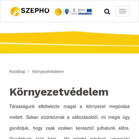
Toggle
navigati
Kezdőlap
Környezetvédelem
Környezetvédelem
Társaságunk elkötelezte magát a környezet megóvása
mellett. Sokan elzárkóznak a változásoktól, mi mégis úgy
gondoljuk, hogy csak ezeken keresztül juthatunk előre.
Gondoljunk csak bele… Ha mindig mindent, ugyanúgy