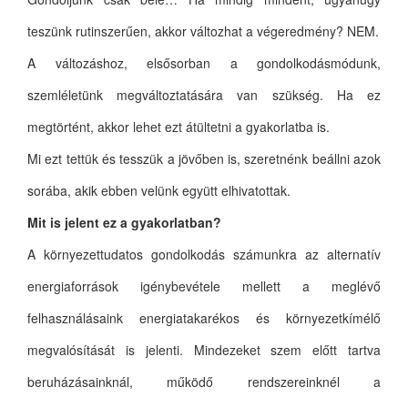
teszünk rutinszerűen, akkor változhat a végeredmény? NEM.
A változáshoz, elsősorban a gondolkodásmódunk,
szemléletünk megváltoztatására van szükség. Ha ez
megtörtént, akkor lehet ezt átültetni a gyakorlatba is.
Mi ezt tettük és tesszük a jövőben is, szeretnénk beállni azok
sorába, akik ebben velünk együtt elhivatottak.
Mit is jelent ez a gyakorlatban?
A környezettudatos gondolkodás számunkra az alternatív
energiaforrások igénybevétele mellett a meglévő
felhasználásaink energiatakarékos és környezetkímélő
megvalósítását is jelenti. Mindezeket szem előtt tartva
beruházásainknál, működő rendszereinknél a