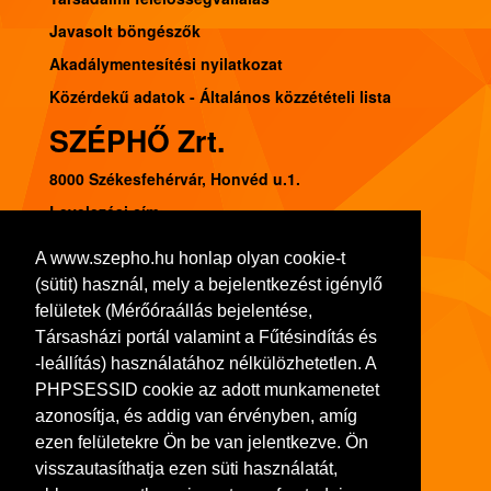
Javasolt böngészők
Akadálymentesítési nyilatkozat
Közérdekű adatok - Általános közzétételi lista
SZÉPHŐ Zrt.
8000 Székesfehérvár, Honvéd u.1.
Levelezési cím:
8002 Székesfehérvár, Pf. 120.
A www.szepho.hu honlap olyan cookie-t
Tel.: (22) 541-300, Fax: (22) 314-252
(sütit) használ, mely a bejelentkezést igénylő
Adószám: 11103413-2-07
felületek (Mérőóraállás bejelentése,
Társasházi portál valamint a Fűtésindítás és
Bankszámlaszám: 10918001-00000036-72480008
-leállítás) használatához nélkülözhetetlen. A
Cégjegyzék szám: 07-10-001064
PHPSESSID cookie az adott munkamenetet
azonosítja, és addig van érvényben, amíg
ezen felületekre Ön be van jelentkezve. Ön
visszautasíthatja ezen süti használatát,