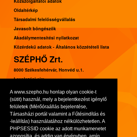
Közszolgáltatói adatok
Oldaltérkép
Társadalmi felelősségvállalás
Javasolt böngészők
Akadálymentesítési nyilatkozat
Közérdekű adatok - Általános közzétételi lista
SZÉPHŐ Zrt.
8000 Székesfehérvár, Honvéd u.1.
Levelezési cím:
8002 Székesfehérvár, Pf. 120.
A www.szepho.hu honlap olyan cookie-t
Tel.: (22) 541-300, Fax: (22) 314-252
(sütit) használ, mely a bejelentkezést igénylő
Adószám: 11103413-2-07
felületek (Mérőóraállás bejelentése,
Társasházi portál valamint a Fűtésindítás és
Bankszámlaszám: 10918001-00000036-72480008
-leállítás) használatához nélkülözhetetlen. A
Cégjegyzék szám: 07-10-001064
PHPSESSID cookie az adott munkamenetet
azonosítja, és addig van érvényben, amíg