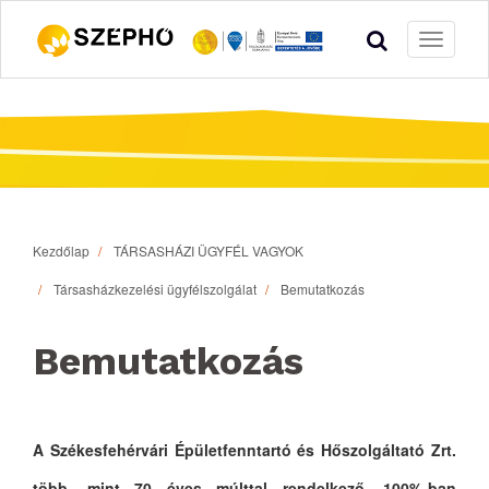
Toggle
navigati
Kezdőlap
TÁRSASHÁZI ÜGYFÉL VAGYOK
Társasházkezelési ügyfélszolgálat
Bemutatkozás
Bemutatkozás
A Székesfehérvári Épületfenntartó és Hőszolgáltató Zrt.
több, mint 70 éves múlttal rendelkező, 100%-ban