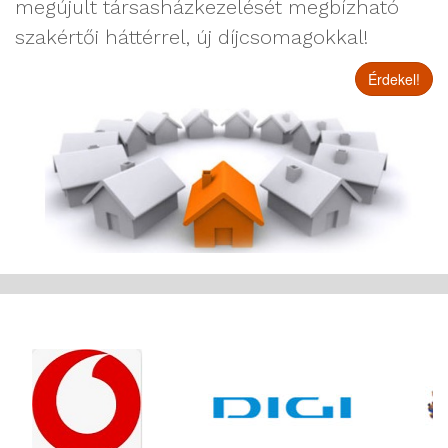
megújult társasházkezelését megbízható
szakértői háttérrel, új díjcsomagokkal!
Érdekel!
Partnereink
listája