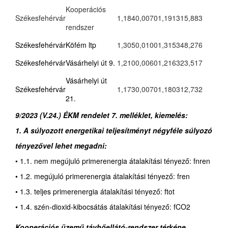
Kooperációs
Székesfehérvár
1,184
0,0070
1,191
315,883
rendszer
Székesfehérvár
Köfém ltp
1,305
0,0100
1,315
348,276
Székesfehérvár
Vásárhelyi út 9.
1,210
0,0060
1,216
323,517
Vásárhelyi út
Székesfehérvár
1,173
0,0070
1,180
312,732
21.
9/2023 (V.24.) ÉKM rendelet 7. melléklet, kiemelés:
1. A súlyozott energetikai teljesítményt négyféle súlyozó
tényezővel lehet megadni:
• 1.1. nem megújuló primerenergia átalakítási tényező: fnren
• 1.2. megújuló primerenergia átalakítási tényező: fren
• 1.3. teljes primerenergia átalakítási tényező: ftot
• 1.4. szén-dioxid-kibocsátás átalakítási tényező: fCO2
Kooperációs üzemű távhőellátó-rendszer térképe