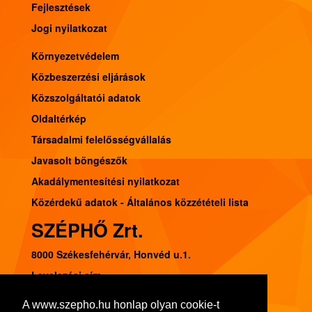
Fejlesztések
Jogi nyilatkozat
Környezetvédelem
Közbeszerzési eljárások
Közszolgáltatói adatok
Oldaltérkép
Társadalmi felelősségvállalás
Javasolt böngészők
Akadálymentesítési nyilatkozat
Közérdekű adatok - Általános közzétételi lista
SZÉPHŐ Zrt.
8000 Székesfehérvár, Honvéd u.1.
Levelezési cím:
8002 Székesfehérvár, Pf. 120.
A www.szepho.hu honlap olyan cookie-t