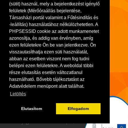
Tel.: (22) 541-300, Fax: (22) 314-252
(sütit) használ, mely a bejelentkezést igénylő
Adószám: 11103413-2-07
felületek (Mérőóraállás bejelentése,
Társasházi portál valamint a Fűtésindítás és
Bankszámlaszám: 10918001-00000036-72480008
-leállítás) használatához nélkülözhetetlen. A
Cégjegyzék szám: 07-10-001064
PHPSESSID cookie az adott munkamenetet
azonosítja, és addig van érvényben, amíg
ezen felületekre Ön be van jelentkezve. Ön
visszautasíthatja ezen süti használatát,
abban az esetben viszont nem fog tudni
belépni ezen felületekre. A weboldal többi
része elutasítás esetén változatlanul
használható. Bővebb tájékoztatást az
Adatvédelem menüpont alatt találhat.
Letöltés
Elutasítom
Elfogadom
Minden jog fenntartva - Széphő Zrt.
NeoSoft