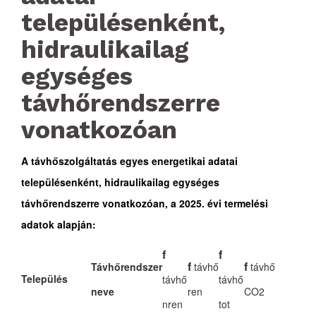
településenként,
hidraulikailag
egységes
távhőrendszerre
vonatkozóan
A távhőszolgáltatás egyes energetikai adatai
településenként, hidraulikailag egységes
távhőrendszerre vonatkozóan, a 2025. évi termelési
adatok alapján:
f
f
f
f
Távhőrendszer
távhő
távhő
Település
távhő
távhő
neve
ren
CO2
nren
tot