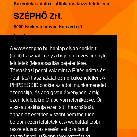
Közérdekű adatok - Általános közzétételi lista
SZÉPHŐ Zrt.
8000 Székesfehérvár, Honvéd u.1.
Levelezési cím:
8002 Székesfehérvár, Pf. 120.
A www.szepho.hu honlap olyan cookie-t
Tel.: (22) 541-300, Fax: (22) 314-252
(sütit) használ, mely a bejelentkezést igénylő
Adószám: 11103413-2-07
felületek (Mérőóraállás bejelentése,
Társasházi portál valamint a Fűtésindítás és
Bankszámlaszám: 10918001-00000036-72480008
-leállítás) használatához nélkülözhetetlen. A
Cégjegyzék szám: 07-10-001064
PHPSESSID cookie az adott munkamenetet
azonosítja, és addig van érvényben, amíg
ezen felületekre Ön be van jelentkezve. Ön
visszautasíthatja ezen süti használatát,
abban az esetben viszont nem fog tudni
belépni ezen felületekre. A weboldal többi
része elutasítás esetén változatlanul
használható. Bővebb tájékoztatást az