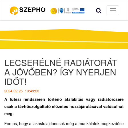
Toggle
navigati
LECSERÉLNÉ RADIÁTORÁT
A JÖVŐBEN? ÍGY NYERJEN
IDŐT!
2024.02.25. 19:49:23
A fűtési rendszeren történő átalakítás vagy radiátorcsere
csak a távhőszolgáltató előzetes hozzájárulásával valósulhat
meg.
Fontos, hogy a lakástulajdonosok még a munkálatok megkezdése