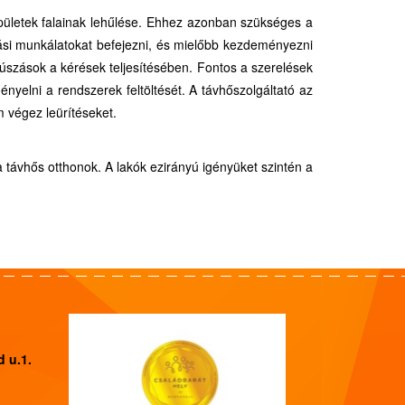
pületek falainak lehűlése. Ehhez azonban szükséges a
tási munkálatokat befejezni, és mielőbb kezdeményezni
súszások a kérések teljesítésében. Fontos a szerelések
ényelni a rendszerek feltöltését. A távhőszolgáltató az
 végez leürítéseket.
 távhős otthonok. A lakók ezirányú igényüket szintén a
 u.1.