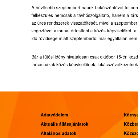
A hűvösebb szeptemberi napok beköszöntével felmerül
felkészülés nemcsak a távhőszolgáltató, hanem a társ
az üres rendszerek visszatöltését, mivel a szeptember
végeztével azonnal értesíteni a közös képviselőket, a 
idő rövidsége miatt szeptembertől már egyáltalán nem 
Bár a fűtési idény hivatalosan csak október 15-én kez
társasházak közös képviselőinek, lakásszövetkezetnek 
Adatvédelem
Körny
Aktuális állásajánlatok
Közbes
Általános adatok
Közszo