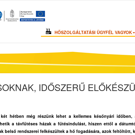
HŐSZOLGÁLTATÁSI ÜGYFÉL VAGYOK
OKNAK, IDŐSZERŰ ELŐKÉSZÜ
ző két hétben még részünk lehet a kellemes későnyári időben
etik a távfűtéses házak a fűtésindulást, hiszen ettől a dátumtó
ak belső rendszerei felkészültek a hő fogadására, azok feltöltött, 