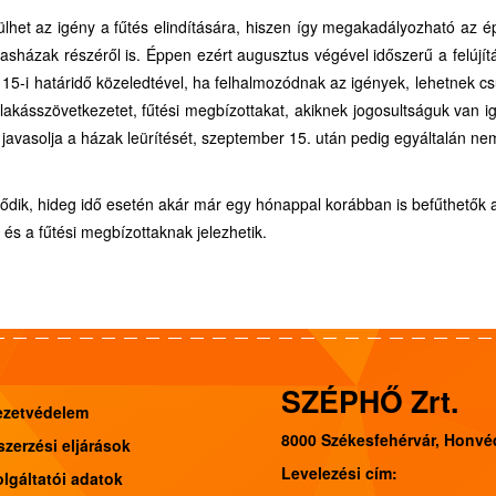
het az igény a fűtés elindítására, hiszen így megakadályozható az é
asházak részéről is. Éppen ezért augusztus végével időszerű a felújí
 15-i határidő közeledtével, ha felhalmozódnak az igények, lehetnek c
lakásszövetkezetet, fűtési megbízottakat, akiknek jogosultságuk van ig
javasolja a házak leürítését, szeptember 15. után pedig egyáltalán nem
dődik, hideg idő esetén akár már egy hónappal korábban is befűthetők a
és a fűtési megbízottaknak jelezhetik.
SZÉPHŐ Zrt.
ezetvédelem
8000 Székesfehérvár, Honvéd
zerzési eljárások
Levelezési cím:
lgáltatói adatok