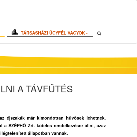
TÁRSASHÁZI ÜGYFÉL VAGYOK
LNI A TÁVFŰTÉS
, az éjszakák már kimondottan hűvösek lehetnek.
l a SZÉPHŐ Zrt. köteles rendelkezésre állni, azaz
kilégtelenített állapotban vannak.