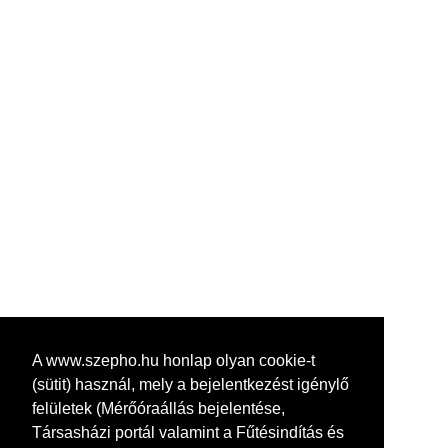
A www.szepho.hu honlap olyan cookie-t
(sütit) használ, mely a bejelentkezést igénylő
felületek (Mérőóraállás bejelentése,
Társasházi portál valamint a Fűtésindítás és