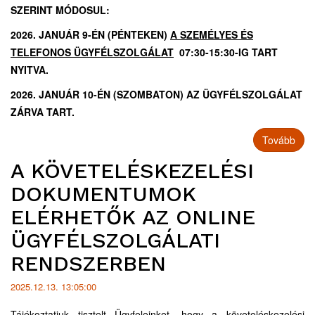
SZERINT MÓDOSUL:
2026. JANUÁR 9-ÉN (PÉNTEKEN)
A SZEMÉLYES ÉS
TELEFONOS ÜGYFÉLSZOLGÁLAT
07:30-15:30-IG TART
NYITVA.
2026. JANUÁR 10-ÉN (SZOMBATON) AZ ÜGYFÉLSZOLGÁLAT
ZÁRVA TART.
Tovább
A KÖVETELÉSKEZELÉSI
DOKUMENTUMOK
ELÉRHETŐK AZ ONLINE
ÜGYFÉLSZOLGÁLATI
RENDSZERBEN
2025.12.13. 13:05:00
Tájékoztatjuk tisztelt Ügyfeleinket, hogy a követeléskezelési