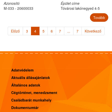
Azonosító
Épület címe
M-033 - 20600033
Tóvárosi lakónegyed 4-5
Tovább
Előző
3
4
5
6
7
...
7
Következő
Adatvédelem
Aktuális állásajánlatok
Általános adatok
Cégtörténet, menedzsment
Családbarát munkahely
Dokumentumtár