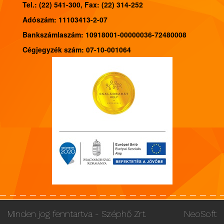
Tel.: (22) 541-300, Fax: (22) 314-252
Adószám: 11103413-2-07
Bankszámlaszám: 10918001-00000036-72480008
Cégjegyzék szám: 07-10-001064
Minden jog fenntartva - Széphő Zrt.
NeoSoft