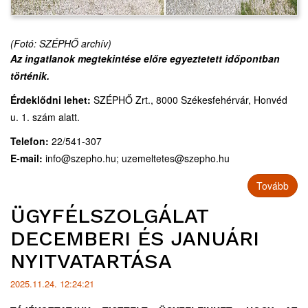
(Fotó: SZÉPHŐ archív)
Az ingatlanok megtekintése előre egyeztetett időpontban
történik.
Érdeklődni lehet:
SZÉPHŐ Zrt., 8000 Székesfehérvár, Honvéd
u. 1. szám alatt.
Telefon:
22/541-307
E-mail:
info@szepho.hu
;
uzemeltetes@szepho.hu
Tovább
ÜGYFÉLSZOLGÁLAT
DECEMBERI ÉS JANUÁRI
NYITVATARTÁSA
2025.11.24. 12:24:21