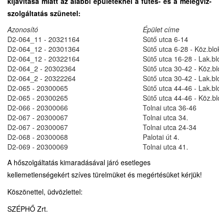
kijavítása miatt az alábbi épületeknél a fűtés- és a melegvíz-
szolgáltatás szünetel:
Azonosító
Épület címe
D2-064_11 - 20321164
Sütő utca 6-14
D2-064_12 - 20301364
Sütő utca 6-28 - Köz.bl
D2-064_12 - 20322164
Sütő utca 16-28 - Lak.b
D2-064_2 - 20302364
Sütő utca 30-42 - Köz.b
D2-064_2 - 20322264
Sütő utca 30-42 - Lak.b
D2-065 - 20300065
Sütő utca 44-46 - Lak.b
D2-065 - 20300265
Sütő utca 44-46 - Köz.b
D2-066 - 20300066
Tolnai utca 36-46
D2-067 - 20300067
Tolnai utca 34.
D2-067 - 20300067
Tolnai utca 24-34
D2-068 - 20300068
Palotai út 4.
D2-069 - 20300069
Tolnai utca 41.
A hőszolgáltatás kimaradásával járó esetleges
kellemetlenségekért szíves türelmüket és megértésüket kérjük!
Köszönettel, üdvözlettel:
SZÉPHŐ Zrt.