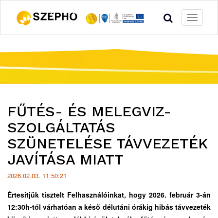
Toggle
navigati
Hírek
FŰTÉS- ÉS MELEGVIZ-
listája
SZOLGÁLTATÁS
SZÜNETELÉSE TÁVVEZETÉK
JAVÍTÁSA MIATT
2026.02.03. 11:50:21
Értesítjük tisztelt Felhasználóinkat, hogy 2026. február 3-án
12:30h-tól várhatóan a késő délutáni órákig hibás távvezeték