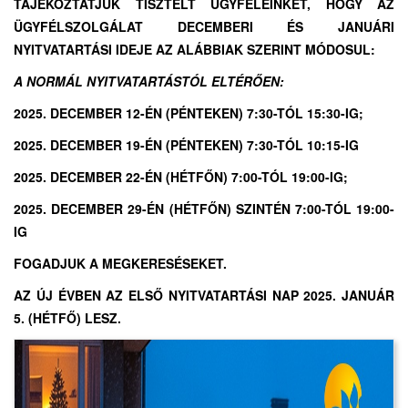
TÁJÉKOZTATJUK TISZTELT ÜGYFELEINKET, HOGY AZ
ÜGYFÉLSZOLGÁLAT DECEMBERI ÉS JANUÁRI
NYITVATARTÁSI IDEJE AZ ALÁBBIAK SZERINT MÓDOSUL:
A NORMÁL NYITVATARTÁSTÓL ELTÉRŐEN:
2025. DECEMBER 12-ÉN (PÉNTEKEN) 7:30-TÓL 15:30-IG;
2025. DECEMBER 19-ÉN (PÉNTEKEN) 7:30-TÓL 10:15-IG
2025. DECEMBER 22-ÉN (HÉTFŐN) 7:00-TÓL 19:00-IG;
2025. DECEMBER 29-ÉN (HÉTFŐN) SZINTÉN 7:00-TÓL 19:00-
IG
FOGADJUK A MEGKERESÉSEKET.
AZ ÚJ ÉVBEN AZ ELSŐ NYITVATARTÁSI NAP 2025. JANUÁR
5. (HÉTFŐ) LESZ.