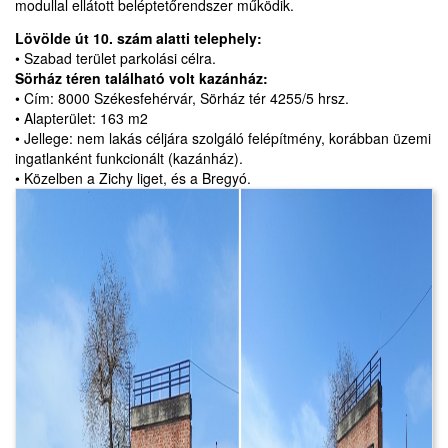
modullal ellátott beléptetőrendszer működik.
Lövölde út 10. szám alatti telephely:
• Szabad terület parkolási célra.
Sörház téren található volt kazánház:
• Cím: 8000 Székesfehérvár, Sörház tér 4255/5 hrsz.
• Alapterület: 163 m2
• Jellege: nem lakás céljára szolgáló felépítmény, korábban üzemi
ingatlanként funkcionált (kazánház).
• Közelben a Zichy liget, és a Bregyó.